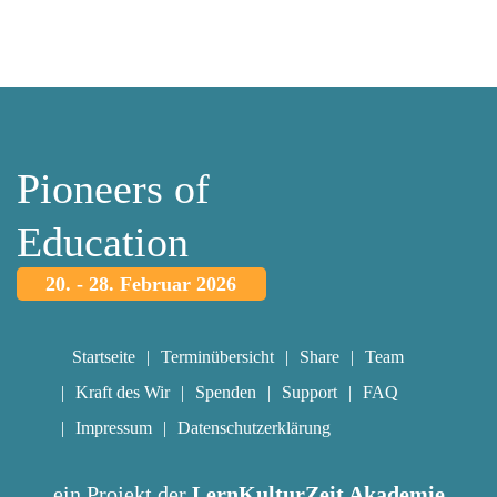
Pioneers of
Education
20. - 28. Februar 2026
Startseite
Terminübersicht
Share
Team
Kraft des Wir
Spenden
Support
FAQ
Impressum
Datenschutzerklärung
ein Projekt der
LernKulturZeit Akademie