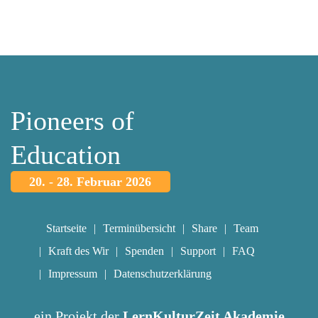
Pioneers of
Education
20. - 28. Februar 2026
Startseite
Terminübersicht
Share
Team
Kraft des Wir
Spenden
Support
FAQ
Impressum
Datenschutzerklärung
ein Projekt der
LernKulturZeit Akademie