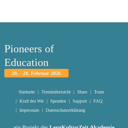
Pioneers of
Education
20. - 28. Februar 2026
Startseite
Terminübersicht
Share
Team
Kraft des Wir
Spenden
Support
FAQ
Impressum
Datenschutzerklärung
ein Projekt der
LernKulturZeit Akademie