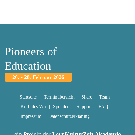
Pioneers of
Education
20. - 28. Februar 2026
Startseite
Terminübersicht
Share
Team
Kraft des Wir
Spenden
Support
FAQ
Impressum
Datenschutzerklärung
ein Projekt der
LernKulturZeit Akademie