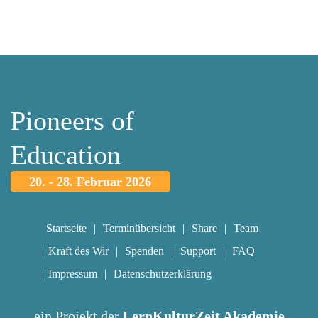
Pioneers of
Education
20. - 28. Februar 2026
Startseite
Terminübersicht
Share
Team
Kraft des Wir
Spenden
Support
FAQ
Impressum
Datenschutzerklärung
ein Projekt der
LernKulturZeit Akademie