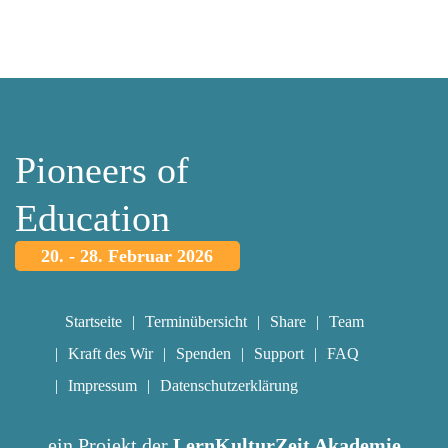
Pioneers of
Education
20. - 28. Februar 2026
Startseite
Terminübersicht
Share
Team
Kraft des Wir
Spenden
Support
FAQ
Impressum
Datenschutzerklärung
ein Projekt der
LernKulturZeit Akademie