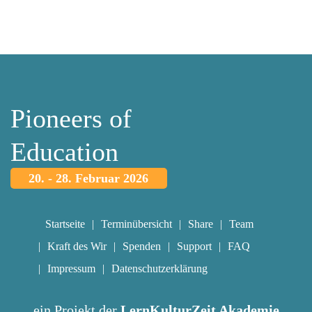
Pioneers of
Education
20. - 28. Februar 2026
Startseite
Terminübersicht
Share
Team
Kraft des Wir
Spenden
Support
FAQ
Impressum
Datenschutzerklärung
ein Projekt der
LernKulturZeit Akademie