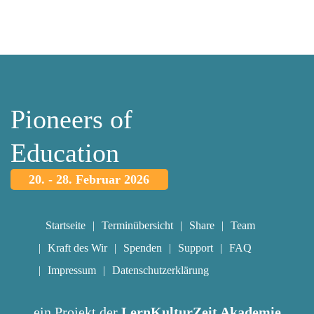
Pioneers of
Education
20. - 28. Februar 2026
Startseite
Terminübersicht
Share
Team
Kraft des Wir
Spenden
Support
FAQ
Impressum
Datenschutzerklärung
ein Projekt der
LernKulturZeit Akademie