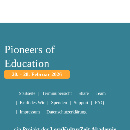
Pioneers of
Education
20. - 28. Februar 2026
Startseite
Terminübersicht
Share
Team
Kraft des Wir
Spenden
Support
FAQ
Impressum
Datenschutzerklärung
ein Projekt der
LernKulturZeit Akademie