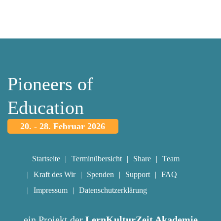
Pioneers of
Education
20. - 28. Februar 2026
Startseite
Terminübersicht
Share
Team
Kraft des Wir
Spenden
Support
FAQ
Impressum
Datenschutzerklärung
ein Projekt der
LernKulturZeit Akademie