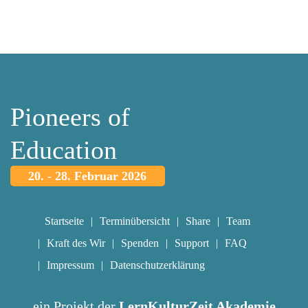
Pioneers of
Education
20. - 28. Februar 2026
Startseite
Terminübersicht
Share
Team
Kraft des Wir
Spenden
Support
FAQ
Impressum
Datenschutzerklärung
ein Projekt der
LernKulturZeit Akademie