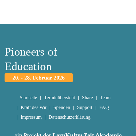
Pioneers of
Education
20. - 28. Februar 2026
Startseite
Terminübersicht
Share
Team
Kraft des Wir
Spenden
Support
FAQ
Impressum
Datenschutzerklärung
ein Projekt der
LernKulturZeit Akademie