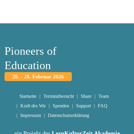
Pioneers of
Education
20. - 28. Februar 2026
Startseite
Terminübersicht
Share
Team
Kraft des Wir
Spenden
Support
FAQ
Impressum
Datenschutzerklärung
ein Projekt der
LernKulturZeit Akademie