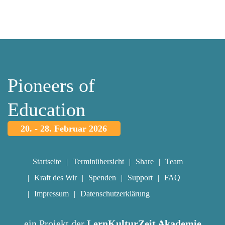
Pioneers of
Education
20. - 28. Februar 2026
Startseite
Terminübersicht
Share
Team
Kraft des Wir
Spenden
Support
FAQ
Impressum
Datenschutzerklärung
ein Projekt der
LernKulturZeit Akademie