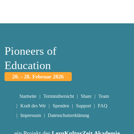
Pioneers of
Education
20. - 28. Februar 2026
Startseite
Terminübersicht
Share
Team
Kraft des Wir
Spenden
Support
FAQ
Impressum
Datenschutzerklärung
ein Projekt der
LernKulturZeit Akademie