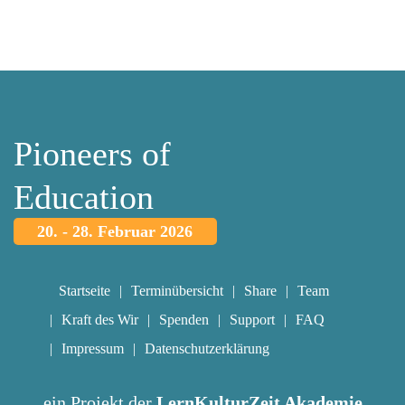
Pioneers of
Education
20. - 28. Februar 2026
Startseite
Terminübersicht
Share
Team
Kraft des Wir
Spenden
Support
FAQ
Impressum
Datenschutzerklärung
ein Projekt der
LernKulturZeit Akademie