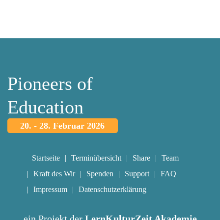
Pioneers of
Education
20. - 28. Februar 2026
Startseite
Terminübersicht
Share
Team
Kraft des Wir
Spenden
Support
FAQ
Impressum
Datenschutzerklärung
ein Projekt der
LernKulturZeit Akademie