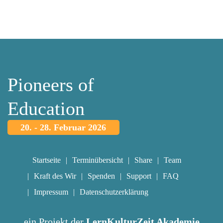
Pioneers of
Education
20. - 28. Februar 2026
Startseite
Terminübersicht
Share
Team
Kraft des Wir
Spenden
Support
FAQ
Impressum
Datenschutzerklärung
ein Projekt der
LernKulturZeit Akademie