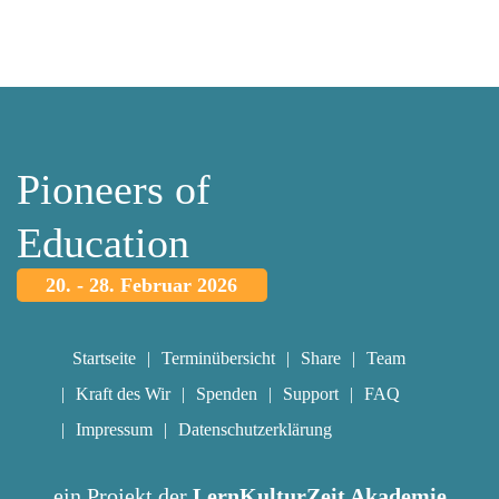
Pioneers of
Education
20. - 28. Februar 2026
Startseite
Terminübersicht
Share
Team
Kraft des Wir
Spenden
Support
FAQ
Impressum
Datenschutzerklärung
ein Projekt der
LernKulturZeit Akademie