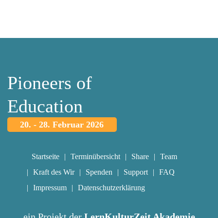
Pioneers of
Education
20. - 28. Februar 2026
Startseite
Terminübersicht
Share
Team
Kraft des Wir
Spenden
Support
FAQ
Impressum
Datenschutzerklärung
ein Projekt der
LernKulturZeit Akademie