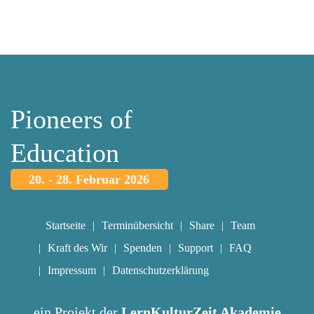
Pioneers of
Education
20. - 28. Februar 2026
Startseite
Terminübersicht
Share
Team
Kraft des Wir
Spenden
Support
FAQ
Impressum
Datenschutzerklärung
ein Projekt der
LernKulturZeit Akademie