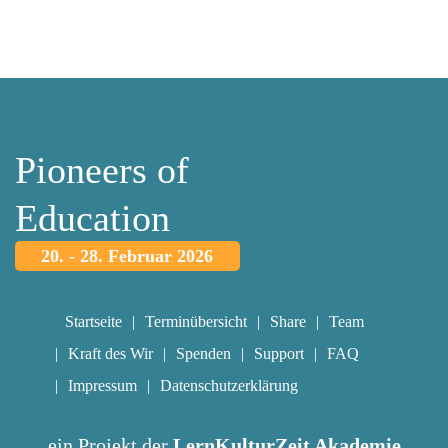
Pioneers of
Education
20. - 28. Februar 2026
Startseite
Terminübersicht
Share
Team
Kraft des Wir
Spenden
Support
FAQ
Impressum
Datenschutzerklärung
ein Projekt der
LernKulturZeit Akademie