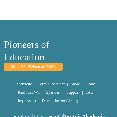
Pioneers of
Education
20. - 28. Februar 2026
Startseite
Terminübersicht
Share
Team
Kraft des Wir
Spenden
Support
FAQ
Impressum
Datenschutzerklärung
ein Projekt der
LernKulturZeit Akademie