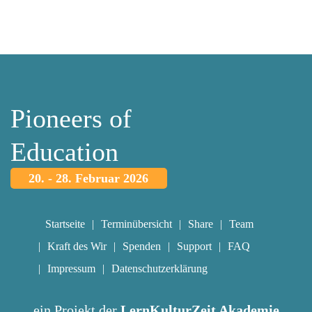
Pioneers of
Education
20. - 28. Februar 2026
Startseite
Terminübersicht
Share
Team
Kraft des Wir
Spenden
Support
FAQ
Impressum
Datenschutzerklärung
ein Projekt der
LernKulturZeit Akademie