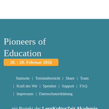
Pioneers of
Education
20. - 28. Februar 2026
Startseite
Terminübersicht
Share
Team
Kraft des Wir
Spenden
Support
FAQ
Impressum
Datenschutzerklärung
ein Projekt der
LernKulturZeit Akademie