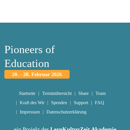
Pioneers of
Education
20. - 28. Februar 2026
Startseite
Terminübersicht
Share
Team
Kraft des Wir
Spenden
Support
FAQ
Impressum
Datenschutzerklärung
ein Projekt der
LernKulturZeit Akademie