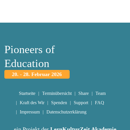
Pioneers of
Education
20. - 28. Februar 2026
Startseite
Terminübersicht
Share
Team
Kraft des Wir
Spenden
Support
FAQ
Impressum
Datenschutzerklärung
ein Projekt der
LernKulturZeit Akademie