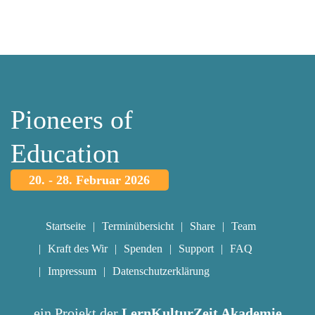
Pioneers of
Education
20. - 28. Februar 2026
Startseite
Terminübersicht
Share
Team
Kraft des Wir
Spenden
Support
FAQ
Impressum
Datenschutzerklärung
ein Projekt der
LernKulturZeit Akademie