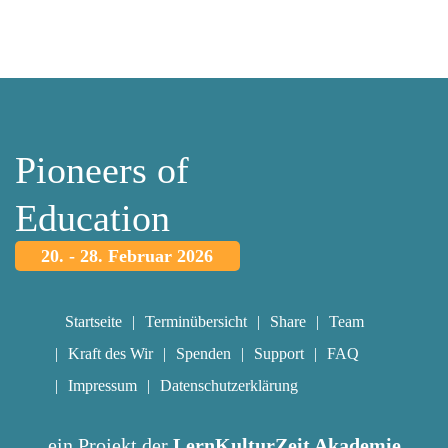
Pioneers of
Education
20. - 28. Februar 2026
Startseite
Terminübersicht
Share
Team
Kraft des Wir
Spenden
Support
FAQ
Impressum
Datenschutzerklärung
ein Projekt der
LernKulturZeit Akademie