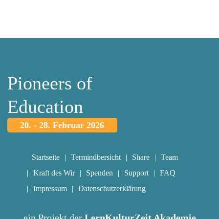
Pioneers of
Education
20. - 28. Februar 2026
Startseite
Terminübersicht
Share
Team
Kraft des Wir
Spenden
Support
FAQ
Impressum
Datenschutzerklärung
ein Projekt der
LernKulturZeit Akademie