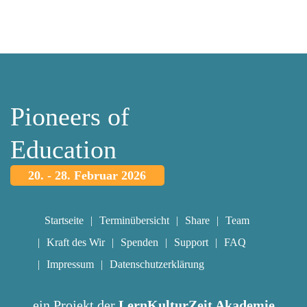
Pioneers of
Education
20. - 28. Februar 2026
Startseite
Terminübersicht
Share
Team
Kraft des Wir
Spenden
Support
FAQ
Impressum
Datenschutzerklärung
ein Projekt der
LernKulturZeit Akademie