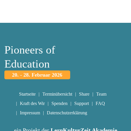
Pioneers of
Education
20. - 28. Februar 2026
Startseite
Terminübersicht
Share
Team
Kraft des Wir
Spenden
Support
FAQ
Impressum
Datenschutzerklärung
ein Projekt der
LernKulturZeit Akademie