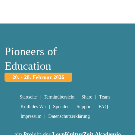
Pioneers of
Education
20. - 28. Februar 2026
Startseite
Terminübersicht
Share
Team
Kraft des Wir
Spenden
Support
FAQ
Impressum
Datenschutzerklärung
ein Projekt der
LernKulturZeit Akademie