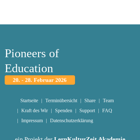
Pioneers of
Education
20. - 28. Februar 2026
Startseite
Terminübersicht
Share
Team
Kraft des Wir
Spenden
Support
FAQ
Impressum
Datenschutzerklärung
ein Projekt der
LernKulturZeit Akademie