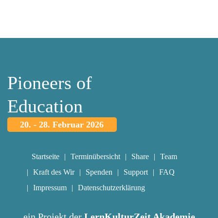
Pioneers of
Education
20. - 28. Februar 2026
Startseite
Terminübersicht
Share
Team
Kraft des Wir
Spenden
Support
FAQ
Impressum
Datenschutzerklärung
ein Projekt der
LernKulturZeit Akademie