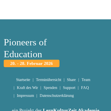
Pioneers of
Education
20. - 28. Februar 2026
Startseite
Terminübersicht
Share
Team
Kraft des Wir
Spenden
Support
FAQ
Impressum
Datenschutzerklärung
ein Projekt der
LernKulturZeit Akademie