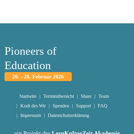
Pioneers of
Education
20. - 28. Februar 2026
Startseite
Terminübersicht
Share
Team
Kraft des Wir
Spenden
Support
FAQ
Impressum
Datenschutzerklärung
ein Projekt der
LernKulturZeit Akademie