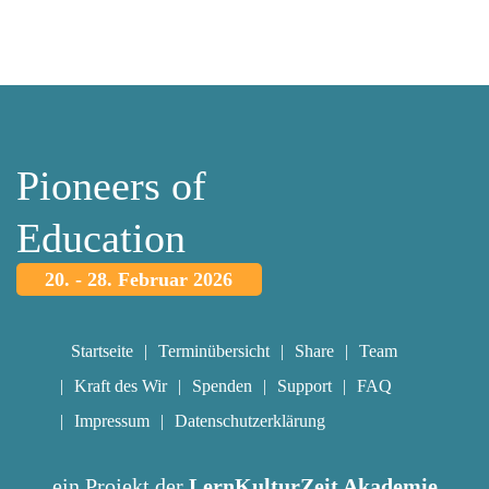
Pioneers of
Education
20. - 28. Februar 2026
Startseite
Terminübersicht
Share
Team
Kraft des Wir
Spenden
Support
FAQ
Impressum
Datenschutzerklärung
ein Projekt der
LernKulturZeit Akademie