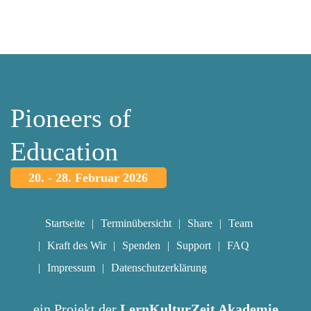
Pioneers of
Education
20. - 28. Februar 2026
Startseite
Terminübersicht
Share
Team
Kraft des Wir
Spenden
Support
FAQ
Impressum
Datenschutzerklärung
ein Projekt der
LernKulturZeit Akademie