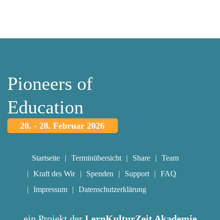
Pioneers of
Education
20. - 28. Februar 2026
Startseite
Terminübersicht
Share
Team
Kraft des Wir
Spenden
Support
FAQ
Impressum
Datenschutzerklärung
ein Projekt der
LernKulturZeit Akademie