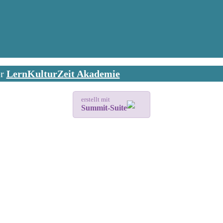
er
LernKulturZeit Akademie
erstellt mit
Summit-Suite