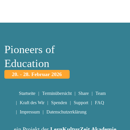
Pioneers of
Education
20. - 28. Februar 2026
Startseite
Terminübersicht
Share
Team
Kraft des Wir
Spenden
Support
FAQ
Impressum
Datenschutzerklärung
ein Projekt der
LernKulturZeit Akademie