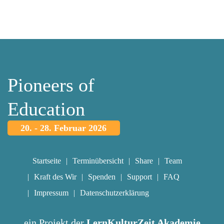
Pioneers of
Education
20. - 28. Februar 2026
Startseite
Terminübersicht
Share
Team
Kraft des Wir
Spenden
Support
FAQ
Impressum
Datenschutzerklärung
ein Projekt der
LernKulturZeit Akademie