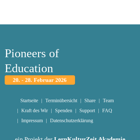
Pioneers of
Education
20. - 28. Februar 2026
Startseite
Terminübersicht
Share
Team
Kraft des Wir
Spenden
Support
FAQ
Impressum
Datenschutzerklärung
ein Projekt der
LernKulturZeit Akademie