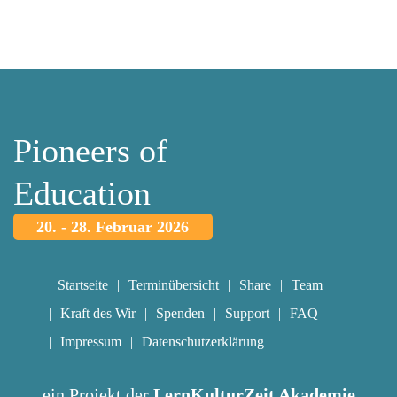
Pioneers of
Education
20. - 28. Februar 2026
Startseite
Terminübersicht
Share
Team
Kraft des Wir
Spenden
Support
FAQ
Impressum
Datenschutzerklärung
ein Projekt der
LernKulturZeit Akademie