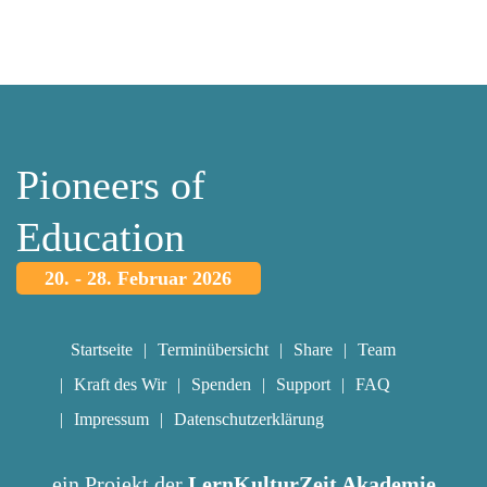
Pioneers of
Education
20. - 28. Februar 2026
Startseite
Terminübersicht
Share
Team
Kraft des Wir
Spenden
Support
FAQ
Impressum
Datenschutzerklärung
ein Projekt der
LernKulturZeit Akademie