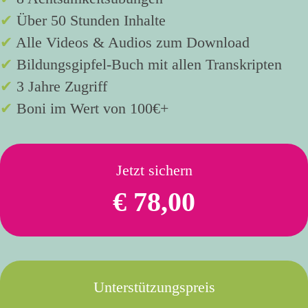
✔
Über 50 Stunden Inhalte
✔
Alle Videos & Audios zum Download
✔
Bildungsgipfel-Buch mit allen Transkripten
✔
3 Jahre Zugriff
✔
Boni im Wert von 100€+
Jetzt sichern
€ 78,00
Unterstützungspreis