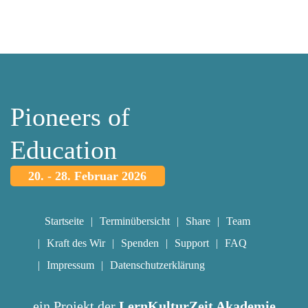
Pioneers of
Education
20. - 28. Februar 2026
Startseite
Terminübersicht
Share
Team
Kraft des Wir
Spenden
Support
FAQ
Impressum
Datenschutzerklärung
ein Projekt der
LernKulturZeit Akademie