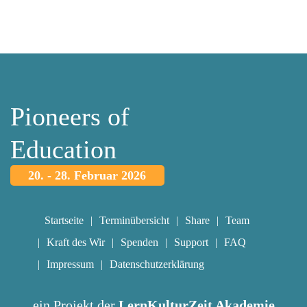
Pioneers of
Education
20. - 28. Februar 2026
Startseite
Terminübersicht
Share
Team
Kraft des Wir
Spenden
Support
FAQ
Impressum
Datenschutzerklärung
ein Projekt der
LernKulturZeit Akademie