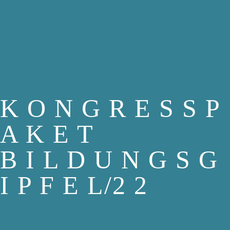
K O N G R E S S P
A K E T
B I L D U N G S G
I P F E L/2 2